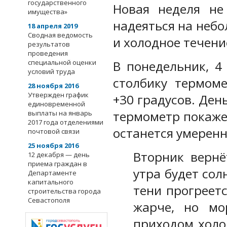
государственного
Новая неделя не 
имущества»
надеяться на неб
18 апреля 2019
Сводная ведомость
и холодное течени
результатов
проведения
специальной оценки
В понедельник, 4
условий труда
столбику термом
28 ноября 2016
Утвержден график
+30 градусов. Ден
единовременной
термометр покажет
выплаты на январь
2017 года отделениями
останется умерен
почтовой связи
25 ноября 2016
Вторник вернё
12 декабря — день
приема граждан в
утра будет сол
Департаменте
капитального
тени прогреетс
строительства города
Севастополя
жарче, но мо
приходом холо