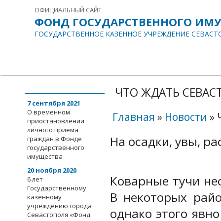
ОФИЦИАЛЬНЫЙ САЙТ
ФОНД ГОСУДАРСТВЕННОГО ИМ
ГОСУДАРСТВЕННОЕ КАЗЕННОЕ УЧРЕЖДЕНИЕ СЕВАСТ
ГЛАВНАЯ
О НАС
ИНФОРМАЦИЯ
ДОКУМЕНТЫ
СОБЫТИЯ
События
ЧТО ЖДАТЬ СЕВАС
7 сентября 2021
О временном
Главная
»
Новости
»
приостановлении
личного приема
На осадки, увы, р
граждан в Фонде
государственного
имущества
20 ноября 2020
Коварные тучи не
6 лет
Государственному
В некоторых рай
казенному
учреждению города
однако этого явно
Севастополя «Фонд