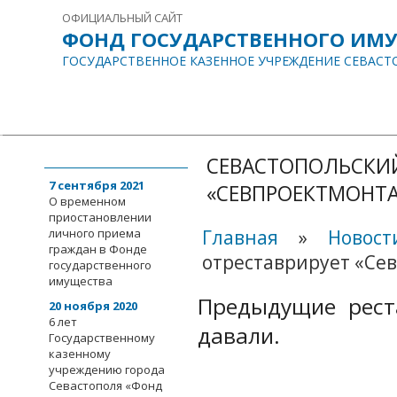
ОФИЦИАЛЬНЫЙ САЙТ
ФОНД ГОСУДАРСТВЕННОГО ИМ
ГОСУДАРСТВЕННОЕ КАЗЕННОЕ УЧРЕЖДЕНИЕ СЕВАСТ
ГЛАВНАЯ
О НАС
ИНФОРМАЦИЯ
ДОКУМЕНТЫ
СОБЫТИЯ
События
СЕВАСТОПОЛЬСКИЙ
7 сентября 2021
«СЕВПРОЕКТМОНТ
О временном
приостановлении
личного приема
Главная
»
Новост
граждан в Фонде
отреставрирует «Се
государственного
имущества
Предыдущие рест
20 ноября 2020
6 лет
давали.
Государственному
казенному
учреждению города
Севастополя «Фонд