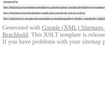
sevastopolya/
http://gkufond.ru/programma-kapitalnogo-remonta-domov-mozhet-dopolnitsya-programmo
http://gkufond.ru/sevprirodnadzor-presek-sbros-stochnyih-vod-na-pochvu/
http://gkufond.ru/v-sevastopole-zavershilsya-i-mezhdunarodnyiy-detsko-yunosheskiy-futboln
Generated with
Google (XML) Sitemaps G
Brachhold
. This XSLT template is releas
If you have problems with your sitemap p