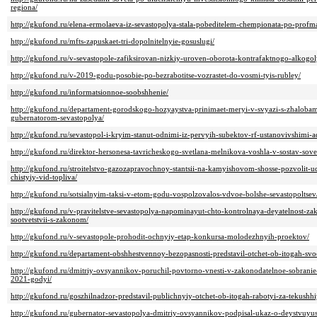
regiona/
http://gkufond.ru/elena-ermolaeva-iz-sevastopolya-stala-pobeditelem-chempionata-po-profma
http://gkufond.ru/mfts-zapuskaet-tri-dopolnitelnyie-gosuslugi/
http://gkufond.ru/v-sevastopole-zafiksirovan-nizkiy-uroven-oborota-kontrafaktnogo-alkogol
http://gkufond.ru/v-2019-godu-posobie-po-bezrabotitse-vozrastet-do-vosmi-tyis-rubley/
http://gkufond.ru/informatsionnoe-soobshhenie/
http://gkufond.ru/departament-gorodskogo-hozyaystva-prinimaet-meryi-v-svyazi-s-zhalobam
gubernatorom-sevastopolya/
http://gkufond.ru/sevastopol-i-kryim-stanut-odnimi-iz-pervyih-subektov-rf-ustanovivshimi-
http://gkufond.ru/direktor-hersonesa-tavricheskogo-svetlana-melnikova-voshla-v-sostav-sovet
http://gkufond.ru/stroitelstvo-gazozapravochnoy-stantsii-na-kamyishovom-shosse-pozvolit-ud
chistyiy-vid-topliva/
http://gkufond.ru/sotsialnyim-taksi-v-etom-godu-vospolzovalos-vdvoe-bolshe-sevastopoltsev
http://gkufond.ru/v-pravitelstve-sevastopolya-napominayut-chto-kontrolnaya-deyatelnost-za
sootvetstvii-s-zakonom/
http://gkufond.ru/v-sevastopole-prohodit-ochnyiy-etap-konkursa-molodezhnyih-proektov/
http://gkufond.ru/departament-obshhestvennoy-bezopasnosti-predstavil-otchet-ob-itogah-svo
http://gkufond.ru/dmitriy-ovsyannikov-poruchil-povtorno-vnesti-v-zakonodatelnoe-sobranie
2021-godyi/
http://gkufond.ru/goszhilnadzor-predstavil-publichnyiy-otchet-ob-itogah-rabotyi-za-tekush
http://gkufond.ru/gubernator-sevastopolya-dmitriy-ovsyannikov-podpisal-ukaz-o-deystvuy