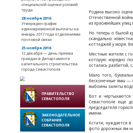
специальной оценки условий
труда
Родина высоко оцени
Отечественной войны 
28 ноября 2016
из красивейших улиц
Утвержден график
единовременной выплаты на
Но теперь о былой к
январь 2017 года отделениями
скандально известн
почтовой связи
коттеджей у моря. В
25 ноября 2016
12 декабря — день приема
Местные жители с го
граждан в Департаменте
которую изрядно по
капитального строительства
осталась разбитой, 
города Севастополя
Мало того, буквальн
бесконечные ямы — в
выбоины залиты водо
ПРАВИТЕЛЬСТВО
Вот и чертыхаются 
СЕВАСТОПОЛЯ
Севастополе еще д
председателя горисп
имени.
ЗАКОНОДАТЕЛЬНОЕ
СОБРАНИЕ
Кстати, нуждается в
СЕВАСТОПОЛЯ
фото дорожных ям на 