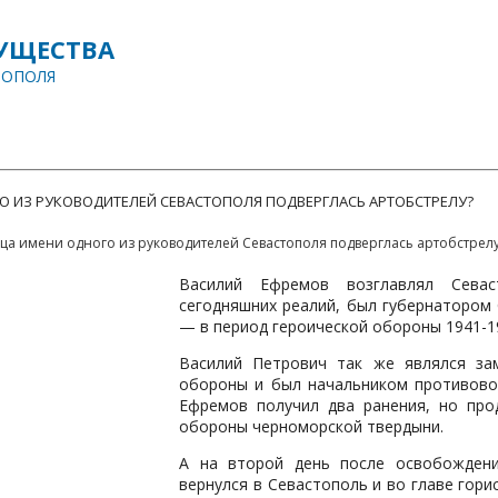
УЩЕСТВА
ТОПОЛЯ
ДОКУМЕНТЫ
СОБЫТИЯ
НОВОСТИ
ВЫЯВЛЕНИЕ ПРАВООБЛАДАТ
О ИЗ РУКОВОДИТЕЛЕЙ СЕВАСТОПОЛЯ ПОДВЕРГЛАСЬ АРТОБСТРЕЛУ?
ца имени одного из руководителей Севастополя подверглась артобстрел
Василий Ефремов возглавлял Севас
сегодняшних реалий, был губернатором
— в период героической обороны 1941-1
Василий Петрович так же являлся за
обороны и был начальником противово
Ефремов получил два ранения, но про
обороны черноморской твердыни.
А на второй день после освобожден
вернулся в Севастополь и во главе гор