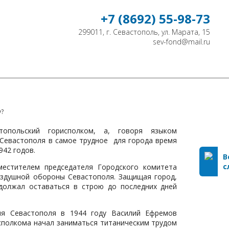
+7 (8692) 55-98-73
299011, г. Севастополь, ул. Марата, 15
sev-fond@mail.ru
ЕЛЕЙ НЕДВИЖИМОСТИ
КОНТАКТЫ
у?
топольский горисполком, а, говоря языком
 Севастополя в самое трудное для города время
942 годов.
В
с
местителем председателя Городского комитета
здушной обороны Севастополя. Защищая город,
должал оставаться в строю до последних дней
ия Севастополя в 1944 году Василий Ефремов
исполкома начал заниматься титаническим трудом