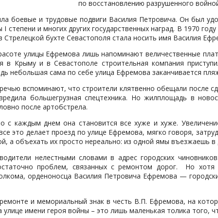
по восстановлению разрушенного войной
ла боевые и трудовые подвиги Василия Петровича. Он был удо
I степени и многих других государственных наград. В 1970 год
 в Стрелецкой бухте Севастополя стала носить имя Василия Ефр
расоте улицы Ефремова лишь напоминают величественные плата
ая в Крыму и в Севастополе строительная компания приступ
едь небольшая сама по себе улица Ефремова заканчивается пля
речью вспоминают, что строители клятвенно обещали после сд
вредила большегрузная спецтехника. Но жилплощадь в новос
словно после артобстрела.
о с каждым днем она становится все хуже и хуже. Увеличение
се это делает проезд по улице Ефремова, мягко говоря, затруд
й, а объехать их просто нереально: из одной ямы въезжаешь в 
водители нелестными словами в адрес городских чиновников.
остаточно проблем, связанных с ремонтом дорог. Но хотя
олкома, орденоносца Василия Петровича Ефремова — городские
 ремонте и мемориальный знак в честь В.П. Ефремова, на кото
улице имени героя войны – это лишь маленькая толика того, чт