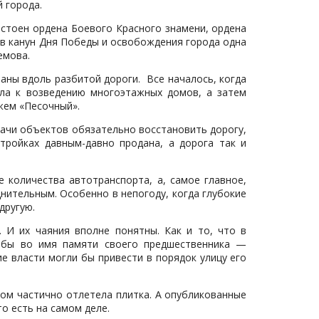
 города.
стоен ордена Боевого Красного знамени, ордена
у в канун Дня Победы и освобождения города одна
емова.
ны вдоль разбитой дороги. Все началось, когда
ила к возведению многоэтажных домов, а затем
жем «Песочный».
ачи объектов обязательно восстановить дорогу,
тройках давным-давно продана, а дорога так и
 количества автотранспорта, а, самое главное,
нительным. Особенно в непогоду, когда глубокие
другую.
 И их чаяния вполне понятны. Как и то, что в
 бы во имя памяти своего предшественника —
 власти могли бы привести в порядок улицу его
ром частично отлетела плитка. А опубликованные
о есть на самом деле.