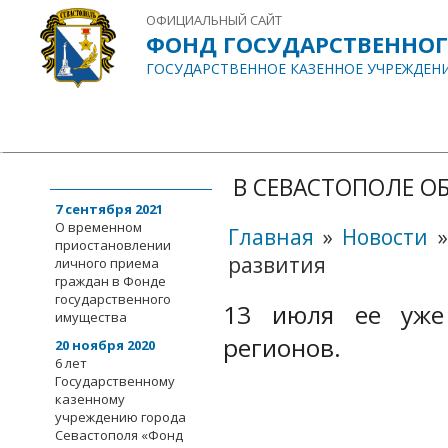
ОФИЦИАЛЬНЫЙ САЙТ
ФОНД ГОСУДАРСТВЕННО
ГОСУДАРСТВЕННОЕ КАЗЕННОЕ УЧРЕЖДЕН
ГЛАВНАЯ
О НАС
ИНФОРМАЦИЯ
ДОКУМЕНТЫ
СОБЫТИЯ
События
В СЕВАСТОПОЛЕ О
7 сентября 2021
О временном
Главная
»
Новости
приостановлении
развития
личного приема
граждан в Фонде
государственного
13 июля ее уже 
имущества
регионов.
20 ноября 2020
6 лет
Государственному
казенному
учреждению города
Севастополя «Фонд