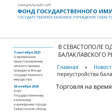
ОФИЦИАЛЬНЫЙ САЙТ
ФОНД ГОСУДАРСТВЕННОГО ИМ
ГОСУДАРСТВЕННОЕ КАЗЕННОЕ УЧРЕЖДЕНИЕ СЕВАСТ
ГЛАВНАЯ
О НАС
ИНФОРМАЦИЯ
ДОКУМЕНТЫ
СОБЫТИЯ
События
В СЕВАСТОПОЛЕ О
7 сентября 2021
БАЛАКЛАВСКОГО 
О временном
приостановлении
личного приема
Главная
»
Новос
граждан в Фонде
переустройства бал
государственного
имущества
Торговля на время
20 ноября 2020
6 лет
Государственному
казенному
учреждению города
Севастополя «Фонд