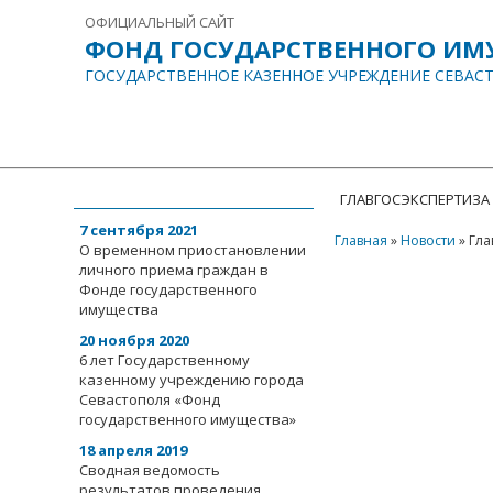
ОФИЦИАЛЬНЫЙ САЙТ
ФОНД ГОСУДАРСТВЕННОГО ИМ
ГОСУДАРСТВЕННОЕ КАЗЕННОЕ УЧРЕЖДЕНИЕ СЕВАС
ГЛАВНАЯ
О НАС
ИНФОРМАЦИЯ
События
ГЛАВГОСЭКСПЕРТИЗА
7 сентября 2021
Главная
»
Новости
»
Гла
О временном приостановлении
личного приема граждан в
Фонде государственного
имущества
20 ноября 2020
6 лет Государственному
казенному учреждению города
Севастополя «Фонд
государственного имущества»
18 апреля 2019
Сводная ведомость
результатов проведения