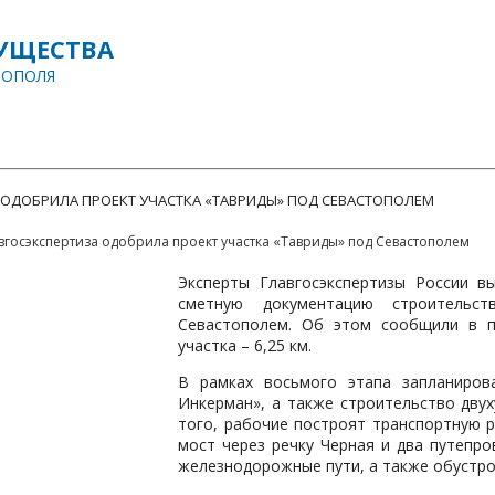
УЩЕСТВА
ТОПОЛЯ
ДОКУМЕНТЫ
СОБЫТИЯ
НОВОСТИ
ВЫЯВЛЕНИЕ ПРАВООБЛАДАТ
 ОДОБРИЛА ПРОЕКТ УЧАСТКА «ТАВРИДЫ» ПОД СЕВАСТОПОЛЕМ
вгосэкспертиза одобрила проект участка «Тавриды» под Севастополем
Эксперты Главгосэкспертизы России в
сметную документацию строительс
Севастополем. Об этом сообщили в п
участка – 6,25 км.
В рамках восьмого этапа запланиров
Инкерман», а также строительство двух
того, рабочие построят транспортную р
мост через речку Черная и два путепро
железнодорожные пути, а также обустро