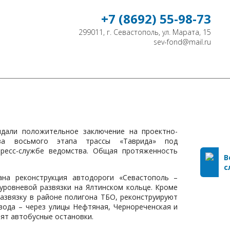
+7 (8692) 55-98-73
299011, г. Севастополь, ул. Марата, 15
sev-fond@mail.ru
ЕЛЕЙ НЕДВИЖИМОСТИ
КОНТАКТЫ
ыдали положительное заключение на проектно-
тва восьмого этапа трассы «Таврида» под
ресс-службе ведомства. Общая протяженность
В
с
ана реконструкция автодороги «Севастополь –
уровневой развязки на Ялтинском кольце. Кроме
азвязку в районе полигона ТБО, реконструируют
вода – через улицы Нефтяная, Чернореченская и
ят автобусные остановки.