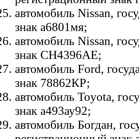
автомобиль Nissan, го
знак а6801мя;
автомобиль Nissan, го
знак СН4396АЕ;
автомобиль Ford, госу
знак 78862КР;
автомобиль Toyota, го
знак а493ау92;
автомобиль Богдан, го
регистрационный знак 