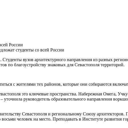
всей России
дложат студенты со всей России
 Студенты вузов архитектурного направления из разных регион
тов по благоустройству знаковых для Севастополя территорий.
титься с жителями тех районов, которые они собираются включат
Севастополя это ключевые пространства. Набережная Омега, Учк
, – уточнила руководитель образовательного направления воркш
вительству Севастополя и региональному Союзу архитекторов. П
о восьми человек на место. Преподавать в Институте развития 