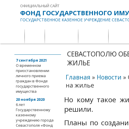
ОФИЦИАЛЬНЫЙ САЙТ
ФОНД ГОСУДАРСТВЕННОГО ИМ
ГОСУДАРСТВЕННОЕ КАЗЕННОЕ УЧРЕЖДЕНИЕ СЕВАСТ
ГЛАВНАЯ
О НАС
ИНФОРМАЦИЯ
ДОКУМЕНТЫ
СОБЫТИЯ
События
СЕВАСТОПОЛЮ ОБЕ
7 сентября 2021
ЖИЛЬЕ
О временном
приостановлении
личного приема
Главная
»
Новости
»
граждан в Фонде
на жилье
государственного
имущества
Но кому такое жи
20 ноября 2020
6 лет
решили.
Государственному
казенному
учреждению города
Планы по создани
Севастополя «Фонд