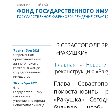
ОФИЦИАЛЬНЫЙ САЙТ
ФОНД ГОСУДАРСТВЕННОГО ИМ
ГОСУДАРСТВЕННОЕ КАЗЕННОЕ УЧРЕЖДЕНИЕ СЕВАСТ
ГЛАВНАЯ
О НАС
ИНФОРМАЦИЯ
ДОКУМЕНТЫ
СОБЫТИЯ
События
В СЕВАСТОПОЛЕ В
7 сентября 2021
«РАКУШКИ»
О временном
приостановлении
личного приема
Главная
»
Новости
граждан в Фонде
реконструкцию «Ра
государственного
имущества
Глава Севастоп
20 ноября 2020
6 лет
приостановить 
Государственному
казенному
«Ракушка». Сего
учреждению города
Севастополя «Фонд
бульвар, чтоб