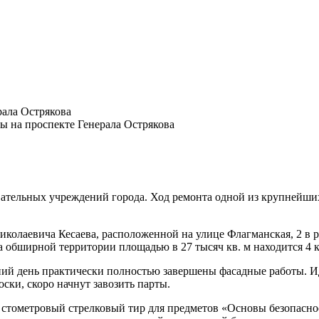
рала Острякова
ы на проспекте Генерала Острякова
ательных учреждений города. Ход ремонта одной из крупнейших
колаевича Кесаева, расположенной на улице Флагманская, 2 в р
 обширной территории площадью в 27 тысяч кв. м находится 4 к
ний день практически полностью завершены фасадные работы. Ид
ски, скоро начнут завозить парты.
 и стометровый стрелковый тир для предметов «Основы безопас