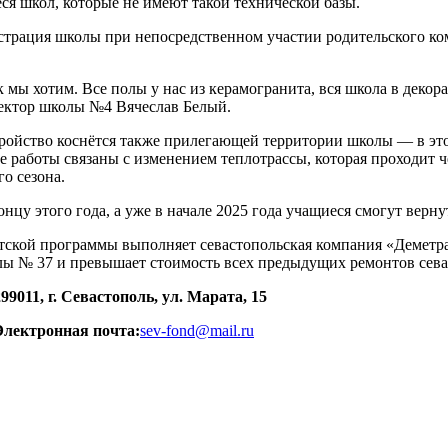
ся школ, которые не имеют такой технической базы.
истрация школы при непосредственном участии родительского 
мы хотим. Все полы у нас из керамогранита, вся школа в декора
ректор школы №4 Вячеслав Белый.
ойство коснётся также прилегающей территории школы — в этом
 работы связаны с изменением теплотрассы, которая проходит ч
о сезона.
нцу этого года, а уже в начале 2025 года учащиеся смогут верн
тской программы выполняет севастопольская компания «Деметра»
олы № 37 и превышает стоимость всех предыдущих ремонтов сева
299011, г. Севастополь, ул. Марата, 15
Электронная почта:
sev-fond@mail.ru