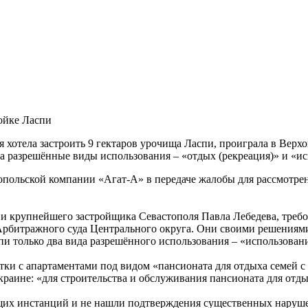
ойке Ласпи
 хотела застроить 9 гектаров урочища Ласпи, проиграла в Верх
а разрешённые виды использования – «отдых (рекреация)» и «ис
опольской компании «Агат-А» в передаче жалобы для рассмотрен
 и крупнейшего застройщика Севастополя Павла Лебедева, треб
 Арбитражного суда Центрального округа. Они своими решениями
и только два вида разрешённого использования – «использовани
тки с апартаментами под видом «пансионата для отдыха семей с 
раине: «для строительства и обслуживания пансионата для отды
щих инстанций и не нашли подтверждения существенных наруше